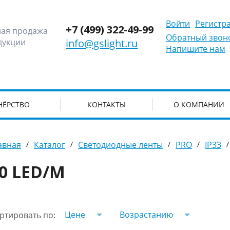
Войти
Регистр
+7 (499) 322-49-99
ная продажа
Обратный звон
дукции
info@gslight.ru
Напишите нам
НЁРСТВО
КОНТАКТЫ
О КОМПАНИИ
авная
/
Каталог
/
Светодиодные ленты
/
PRO
/
IP33
/
0 LED/M
Цене
Возрастанию
ртировать по: