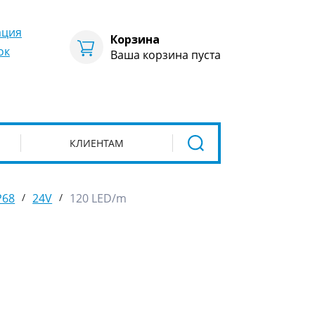
ация
Корзина
ок
Ваша корзина пуста
КЛИЕНТАМ
P68
/
24V
/
120 LED/m