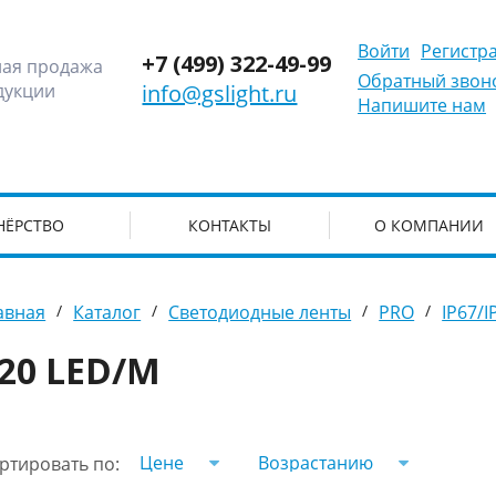
Войти
Регистр
+7 (499) 322-49-99
ная продажа
Обратный звон
дукции
info@gslight.ru
Напишите нам
НЁРСТВО
КОНТАКТЫ
О КОМПАНИИ
авная
/
Каталог
/
Светодиодные ленты
/
PRO
/
IP67/I
20 LED/M
Цене
Возрастанию
ртировать по: