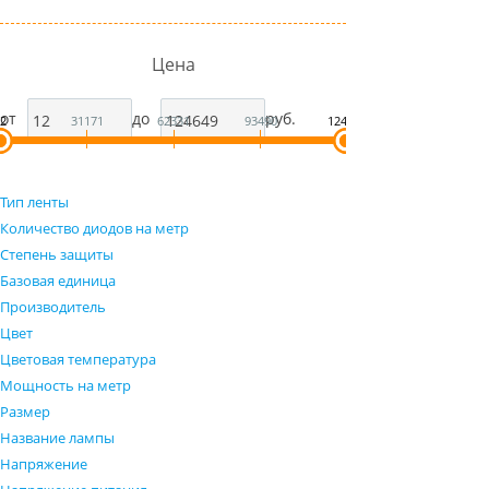
Цена
от
до
руб.
2
31171
62331
93490
124649
Тип ленты
Количество диодов на метр
Степень защиты
Базовая единица
Производитель
Цвет
Цветовая температура
Мощность на метр
Размер
Название лампы
Напряжение