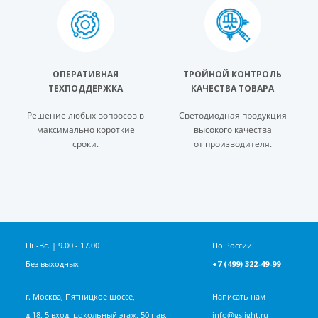
ОПЕРАТИВНАЯ
ТРОЙНОЙ КОНТРОЛЬ
ТЕХПОДДЕРЖКА
КАЧЕСТВА ТОВАРА
Решение любых вопросов в
Светодиодная продукция
максимально короткие
высокого качества
сроки.
от производителя.
Пн-Вс. | 9.00 - 17.00
По России
Без выходных
+7 (499) 322-49-99
г. Москва, Пятницкое шоссе,
Написать нам
д.18, 5 вход, цокольный этаж, 50 пав.
info@gslight.ru