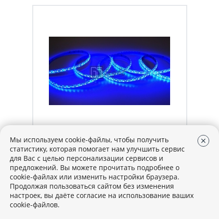
Мы используем cookie-файлы, чтобы получить
Артикул: 321858
В наличии
статистику, которая помогает нам улучшить сервис
для Вас с целью персонализации сервисов и
ЛЕНТА SMD 2835 120LED/M IP65
предложений. Вы можете прочитать подробнее о
12V (СИНИЙ)
cookie-файлах или изменить настройки браузера.
Продолжая пользоваться сайтом без изменения
299 руб.
/ м
настроек, вы даёте согласие на использование ваших
cookie-файлов.