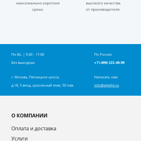
максимально короткие
высокого качества
сроки.
от производителя.
Пн-Вс. | 9.00 - 17.00
По России
Без выходных
+7 (499) 322-49-99
г. Москва, Пятницкое шоссе,
Написать нам
д.18, 5 вход, цокольный этаж, 50 пав.
info@gslight.ru
О КОМПАНИИ
Оплата и доставка
Услуги