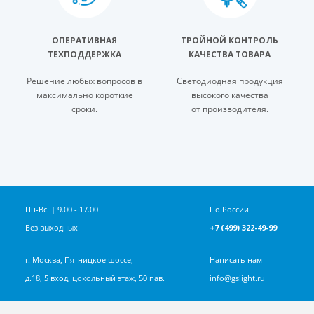
ОПЕРАТИВНАЯ
ТРОЙНОЙ КОНТРОЛЬ
ТЕХПОДДЕРЖКА
КАЧЕСТВА ТОВАРА
Решение любых вопросов в
Светодиодная продукция
максимально короткие
высокого качества
сроки.
от производителя.
Пн-Вс. | 9.00 - 17.00
По России
Без выходных
+7 (499) 322-49-99
г. Москва, Пятницкое шоссе,
Написать нам
д.18, 5 вход, цокольный этаж, 50 пав.
info@gslight.ru