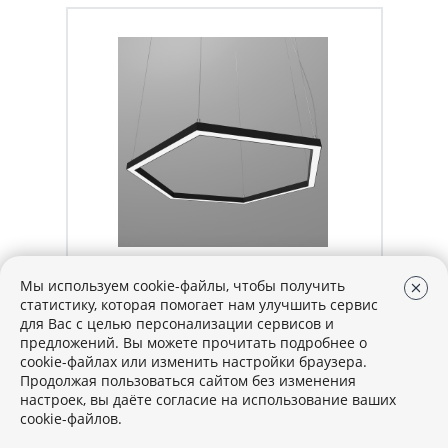
Артикул: 536067
В наличии
Мы используем cookie-файлы, чтобы получить
статистику, которая помогает нам улучшить сервис
СВЕТИЛЬНИК GS-PROF-HEXAGON-
для Вас с целью персонализации сервисов и
HOLE-498Х433ММ, СТОРОНА
предложений. Вы можете прочитать подробнее о
250ММ, 30ВТ
cookie-файлах или изменить настройки браузера.
Продолжая пользоваться сайтом без изменения
24 840 руб.
/ шт.
настроек, вы даёте согласие на использование ваших
cookie-файлов.