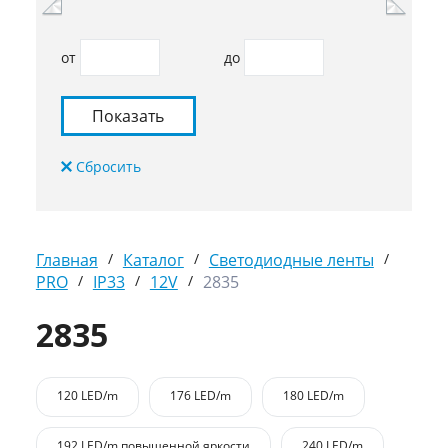
от
до
Главная
/
Каталог
/
Светодиодные ленты
/
PRO
/
IP33
/
12V
/
2835
2835
120 LED/m
176 LED/m
180 LED/m
192 LED/m повышенной яркости
240 LED/m