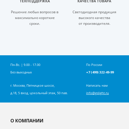
ТЕХПОДДЕРЖКА
КАЧЕСТВА ТОВАРА
Решение любых вопросов в
Светодиодная продукция
максимально короткие
высокого качества
сроки.
от производителя.
Пн-Вс. | 9.00 - 17.00
По России
Без выходных
+7 (499) 322-49-99
г. Москва, Пятницкое шоссе,
Написать нам
д.18, 5 вход, цокольный этаж, 50 пав.
info@gslight.ru
О КОМПАНИИ